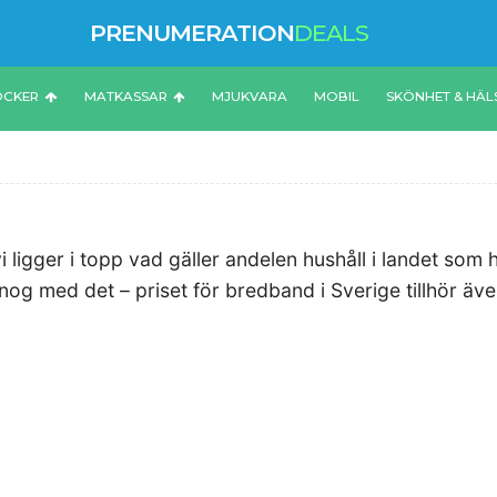
PRENUMERATION
DEALS
ÖCKER
MATKASSAR
MJUKVARA
MOBIL
SKÖNHET & HÄL
igger i topp vad gäller andelen hushåll i landet som har
 nog med det – priset för bredband i Sverige tillhör även