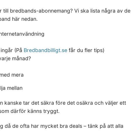
r till bredbands-abonnemang? Vi ska lista några av de
dband här nedan.
internetanvändning
 ingår (På
Bredbandbilligt.se
får du fler tips)
 varje månad?
s med mera
lja mellan
man kanske tar det säkra före det osäkra och väljer ett
som därför känns tryggt.
g då de ofta har mycket bra deals – tänk på att alla