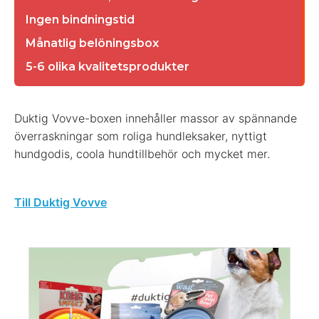
Ingen bindningstid
Månatlig belöningsbox
5-6 olika kvalitetsprodukter
Duktig Vovve-boxen innehåller massor av spännande
överraskningar som roliga hundleksaker, nyttigt
hundgodis, coola hundtillbehör och mycket mer.
Till Duktig Vovve