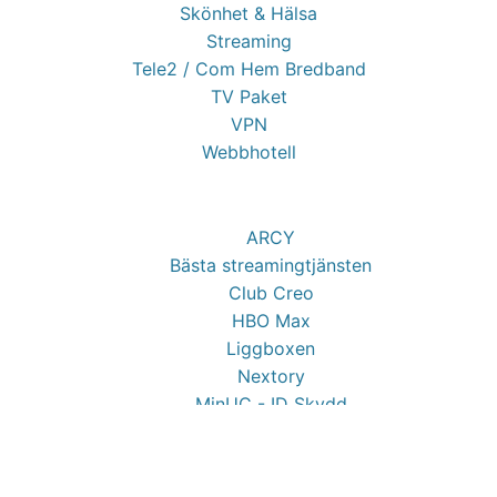
Skönhet & Hälsa
Streaming
Tele2 / Com Hem Bredband
TV Paket
VPN
Webbhotell
ARCY
Bästa streamingtjänsten
Club Creo
HBO Max
Liggboxen
Nextory
MinUC - ID Skydd
Copyright © Prenumeration Deals
Sitemap