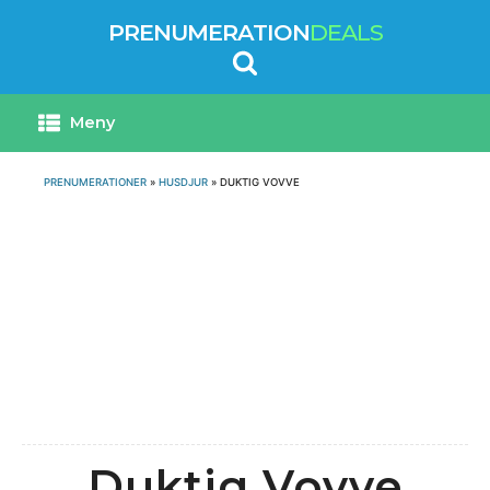
PRENUMERATION
DEALS
Meny
PRENUMERATIONER
»
HUSDJUR
»
DUKTIG VOVVE
Duktig Vovve