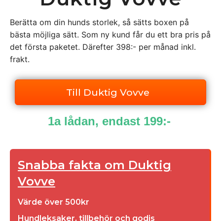
Berätta om din hunds storlek, så sätts boxen på
bästa möjliga sätt. Som ny kund får du ett bra pris på
det första paketet. Därefter 398:- per månad inkl.
frakt.
Till Duktig Vovve
1a lådan, endast 199:-
Snabba fakta om Duktig
Vovve
Värde över 500kr
Hundleksaker, tillbehör och godis