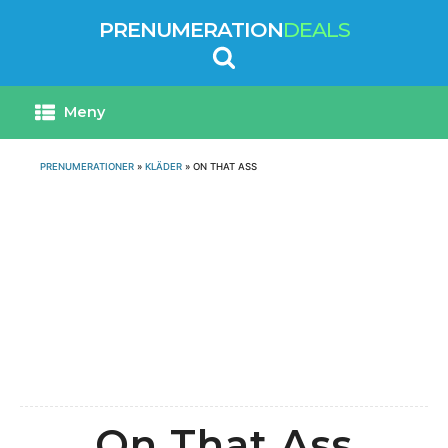
PRENUMERATION
DEALS
Meny
PRENUMERATIONER
»
KLÄDER
»
ON THAT ASS
On That Ass