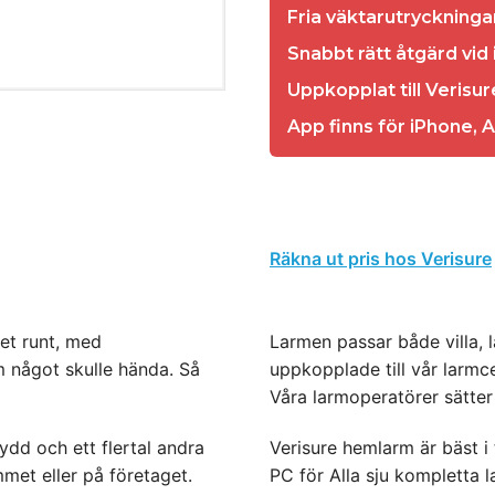
Fria väktarutryckninga
Snabbt rätt åtgärd vid
Uppkopplat till Verisu
App finns för iPhone,
Räkna ut pris hos Verisure
net runt, med
Larmen passar både villa, l
m något skulle hända. Så
uppkopplade till vår larmce
Våra larmoperatörer sätter
dd och ett flertal andra
Verisure hemlarm är bäst i 
met eller på företaget.
PC för Alla sju kompletta