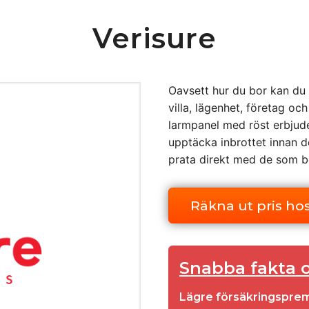
Verisure
Oavsett hur du bor kan du
villa, lägenhet, företag o
larmpanel med röst erbjude
upptäcka inbrottet innan d
prata direkt med de som b
Räkna ut pris hos
Snabba fakta 
Lägre försäkringsprem