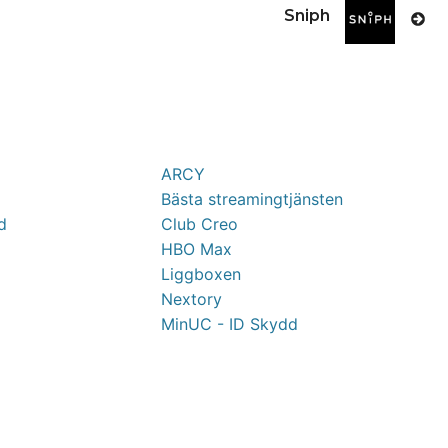
Sniph
ARCY
Bästa streamingtjänsten
d
Club Creo
HBO Max
Liggboxen
Nextory
MinUC - ID Skydd