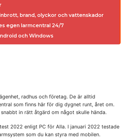
r
 inbrott, brand, olyckor och vattenskador
res egen larmcentral 24/7
 Android och Windows
ägenhet, radhus och företag. De är alltid
ntral som finns här för dig dygnet runt, året om.
 snabbt in rätt åtgärd om något skulle hända.
test 2022 enligt PC för Alla. I januari 2022 testade
 larmsystem som du kan styra med mobilen.