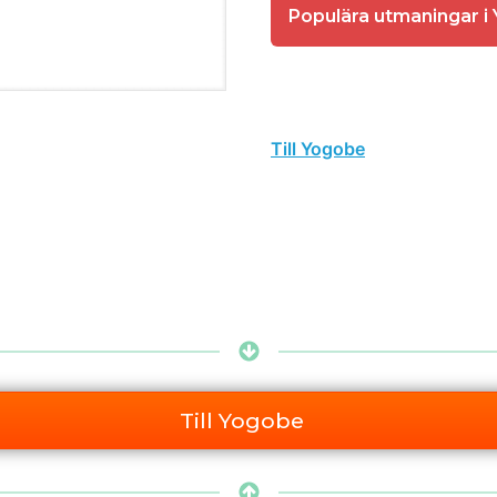
Populära utmaningar i
Till Yogobe
Till Yogobe