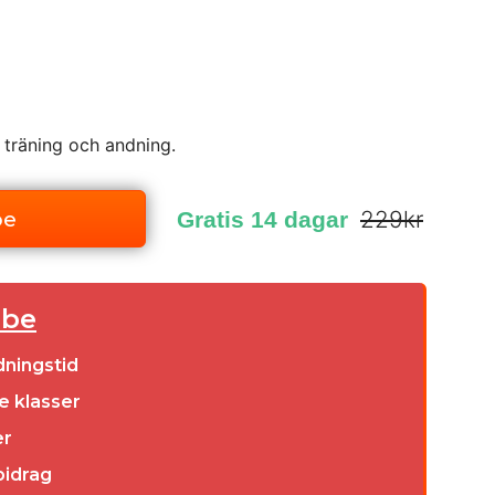
 träning och andning.
229kr
be
Gratis 14 dagar
obe
dningstid
e klasser
er
bidrag